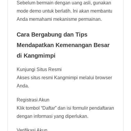
Sebelum bermain dengan uang asli, gunakan
mode demo untuk berlatih. Ini akan membantu
Anda memahami mekanisme permainan.
Cara Bergabung dan Tips
Mendapatkan Kemenangan Besar
di Kangmimpi
Kunjungi Situs Resmi
Akses situs resmi Kangmimpi melalui browser
Anda.
Registrasi Akun
Klik tombol “Daftar” dan isi formulir pendaftaran
dengan informasi yang diperlukan.
Verifikasi Akun