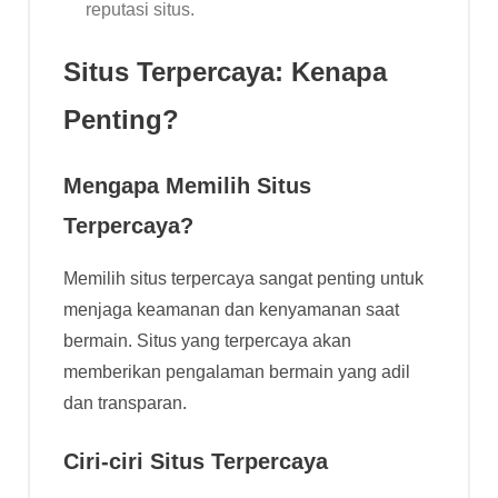
reputasi situs.
Situs Terpercaya: Kenapa
Penting?
Mengapa Memilih Situs
Terpercaya?
Memilih situs terpercaya sangat penting untuk
menjaga keamanan dan kenyamanan saat
bermain. Situs yang terpercaya akan
memberikan pengalaman bermain yang adil
dan transparan.
Ciri-ciri Situs Terpercaya