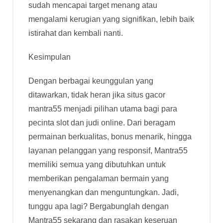
sudah mencapai target menang atau
mengalami kerugian yang signifikan, lebih baik
istirahat dan kembali nanti.
Kesimpulan
Dengan berbagai keunggulan yang
ditawarkan, tidak heran jika situs gacor
mantra55 menjadi pilihan utama bagi para
pecinta slot dan judi online. Dari beragam
permainan berkualitas, bonus menarik, hingga
layanan pelanggan yang responsif, Mantra55
memiliki semua yang dibutuhkan untuk
memberikan pengalaman bermain yang
menyenangkan dan menguntungkan. Jadi,
tunggu apa lagi? Bergabunglah dengan
Mantra55 sekarang dan rasakan keseruan