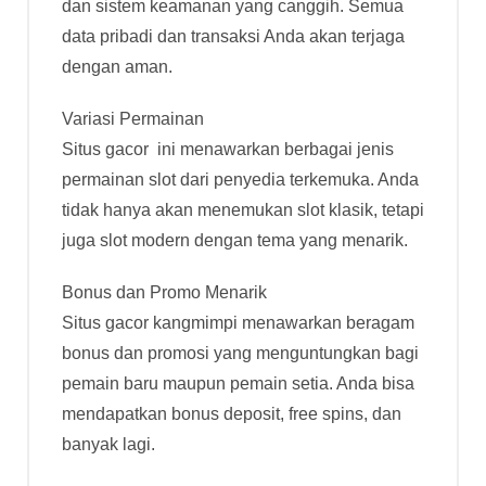
dan sistem keamanan yang canggih. Semua
data pribadi dan transaksi Anda akan terjaga
dengan aman.
Variasi Permainan
Situs gacor ini menawarkan berbagai jenis
permainan slot dari penyedia terkemuka. Anda
tidak hanya akan menemukan slot klasik, tetapi
juga slot modern dengan tema yang menarik.
Bonus dan Promo Menarik
Situs gacor kangmimpi menawarkan beragam
bonus dan promosi yang menguntungkan bagi
pemain baru maupun pemain setia. Anda bisa
mendapatkan bonus deposit, free spins, dan
banyak lagi.