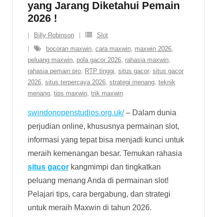
yang Jarang Diketahui Pemain
2026 !
Billy Robinson
Slot
bocoran maxwin
,
cara maxwin
,
maxwin 2026
,
peluang maxwin
,
pola gacor 2026
,
rahasia maxwin
,
rahasia pemain pro
,
RTP tinggi
,
situs gacor
,
situs gacor
2026
,
situs terpercaya 2026
,
strategi menang
,
teknik
menang
,
tips maxwin
,
trik maxwin
swindonopenstudios.org.uk/
– Dalam dunia
perjudian online, khususnya permainan slot,
informasi yang tepat bisa menjadi kunci untuk
meraih kemenangan besar. Temukan rahasia
situs gacor
kangmimpi dan tingkatkan
peluang menang Anda di permainan slot!
Pelajari tips, cara bergabung, dan strategi
untuk meraih Maxwin di tahun 2026.