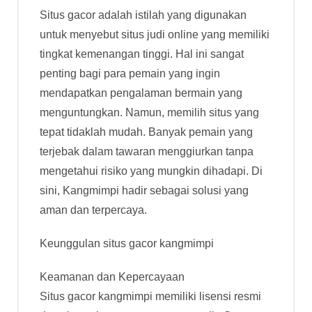
Situs gacor adalah istilah yang digunakan
untuk menyebut situs judi online yang memiliki
tingkat kemenangan tinggi. Hal ini sangat
penting bagi para pemain yang ingin
mendapatkan pengalaman bermain yang
menguntungkan. Namun, memilih situs yang
tepat tidaklah mudah. Banyak pemain yang
terjebak dalam tawaran menggiurkan tanpa
mengetahui risiko yang mungkin dihadapi. Di
sini, Kangmimpi hadir sebagai solusi yang
aman dan terpercaya.
Keunggulan situs gacor kangmimpi
Keamanan dan Kepercayaan
Situs gacor kangmimpi memiliki lisensi resmi