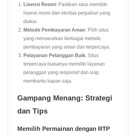
Lisensi Resmi
: Pastikan situs memiliki
lisensi resmi dari otoritas perjudian yang
diakui.
Metode Pembayaran Aman
: Pilih situs
yang menawarkan berbagai metode
pembayaran yang aman dan terpercaya.
Pelayanan Pelanggan Baik
: Situs
terpercaya biasanya memiliki layanan
pelanggan yang responsif dan siap
membantu kapan saja.
Gampang Menang: Strategi
dan Tips
Memilih Permainan dengan RTP