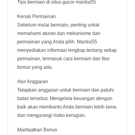
Tips bermain di situs gacor mantra55
Kenali Permainan
Sebelum mulai bermain, penting untuk
memahami aturan dan mekanisme dari
permainan yang Anda pilih. Mantra55
menyediakan informasi lengkap tentang setiap
permainan, termasuk cara bermain dan fitur
bonus yang ada.
Atur Anggaran
Tetapkan anggaran untuk bermain dan patuhi
batas tersebut. Mengelola keuangan dengan
baik akan membantu Anda bermain lebih lama
dan mengurangi risiko kerugian.
Manfaatkan Bonus