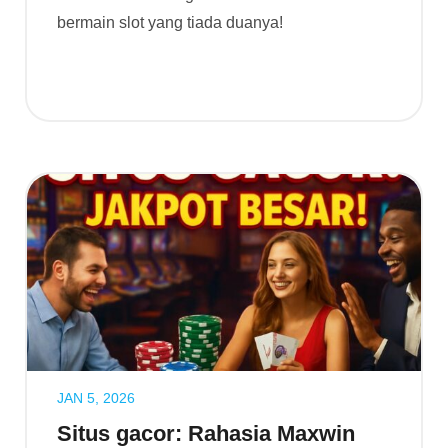
bermain slot yang tiada duanya!
JAN 5, 2026
Situs gacor: Rahasia Maxwin