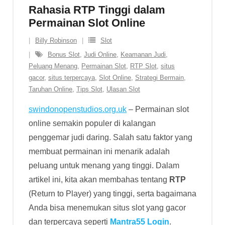
Rahasia RTP Tinggi dalam
Permainan Slot Online
Billy Robinson
Slot
Bonus Slot
,
Judi Online
,
Keamanan Judi
,
Peluang Menang
,
Permainan Slot
,
RTP Slot
,
situs
gacor
,
situs terpercaya
,
Slot Online
,
Strategi Bermain
,
Taruhan Online
,
Tips Slot
,
Ulasan Slot
swindonopenstudios.org.uk
–
Permainan slot
online semakin populer di kalangan
penggemar judi daring. Salah satu faktor yang
membuat permainan ini menarik adalah
peluang untuk menang yang tinggi. Dalam
artikel ini, kita akan membahas tentang
RTP
(Return to Player) yang tinggi, serta bagaimana
Anda bisa menemukan situs slot yang gacor
dan terpercaya seperti
Mantra55 Login
.