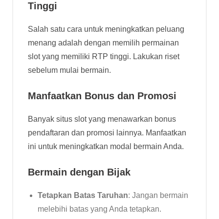
Tinggi
Salah satu cara untuk meningkatkan peluang
menang adalah dengan memilih permainan
slot yang memiliki RTP tinggi. Lakukan riset
sebelum mulai bermain.
Manfaatkan Bonus dan Promosi
Banyak situs slot yang menawarkan bonus
pendaftaran dan promosi lainnya. Manfaatkan
ini untuk meningkatkan modal bermain Anda.
Bermain dengan Bijak
Tetapkan Batas Taruhan
: Jangan bermain
melebihi batas yang Anda tetapkan.