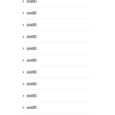
slot80
slot80
slot80
slot80
slot80
slot80
slot80
slot80
slot80
slot80