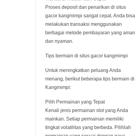
Proses deposit dan penarikan di situs
gacor kangmimpi sangat cepat. Anda bisa
melakukan transaksi menggunakan
berbagai metode pembayaran yang aman
dan nyaman.
Tips bermain di situs gacor kangmimpi
Untuk meningkatkan peluang Anda
menang, berikut beberapa tips bermain di
Kangmimpi:
Pilih Permainan yang Tepat
Kenali jenis permainan slot yang Anda
mainkan. Setiap permainan memiliki
tingkat volatilitas yang berbeda. Pilihlah
permainan yang sesuai dengan gaya