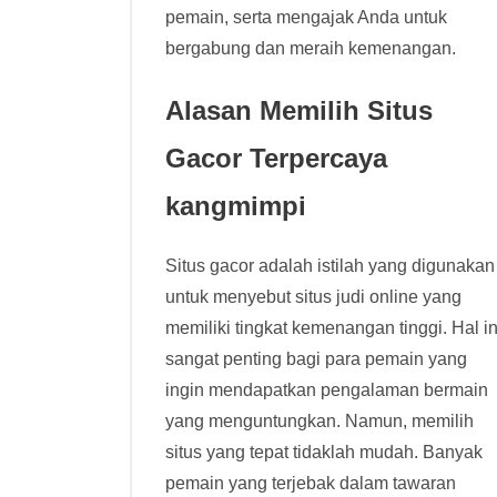
pemain, serta mengajak Anda untuk
bergabung dan meraih kemenangan.
Alasan Memilih Situs
Gacor Terpercaya
kangmimpi
Situs gacor adalah istilah yang digunakan
untuk menyebut situs judi online yang
memiliki tingkat kemenangan tinggi. Hal in
sangat penting bagi para pemain yang
ingin mendapatkan pengalaman bermain
yang menguntungkan. Namun, memilih
situs yang tepat tidaklah mudah. Banyak
pemain yang terjebak dalam tawaran