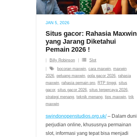
JAN 5, 2026
Situs gacor: Rahasia Maxwin
yang Jarang Diketahui
Pemain 2026 !
Billy Robinson
Slot
bocoran maxwin
,
cara maxwin
,
maxwin
2026
,
peluang maxwin
,
pola gacor 2026
,
rahasia
maxwin
,
rahasia pemain pro
,
RTP tinggi
,
situs
gacor
,
situs gacor 2026
,
situs terpercaya 2026
,
strategi menang
,
teknik menang
,
tips maxwin
,
trik
maxwin
swindonopenstudios.org.uk/
– Dalam duni
perjudian online, khususnya permainan
slot, informasi yang tepat bisa menjadi