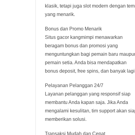
klasik, tetapi juga slot modern dengan te
yang menarik.
Bonus dan Promo Menarik
Situs gacor kangmimpi menawarkan
beragam bonus dan promosi yang
menguntungkan bagi pemain baru maupu
pemain setia. Anda bisa mendapatkan
bonus deposit, free spins, dan banyak lagi
Pelayanan Pelanggan 24/7
Layanan pelanggan yang responsif siap
membantu Anda kapan saja. Jika Anda
mengalami kesulitan, tim support akan sia
memberikan solusi.
Transaksi Mudah dan Cepat