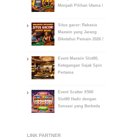
Menjadi Pilihan Utama !
Situs gacor: Rahasia
Maxwin yang Jarang
Diketahui Pemain 2026 !
Event Maxwin Slot80,
Ketegangan Sejak Spin
Pertama
Event Scatter X500
Slot80 Hadir dengan
Sensasi yang Berbeda
LINK PARTNER