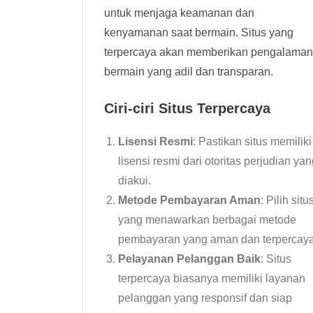
untuk menjaga keamanan dan
kenyamanan saat bermain. Situs yang
terpercaya akan memberikan pengalaman
bermain yang adil dan transparan.
Ciri-ciri Situs Terpercaya
Lisensi Resmi
: Pastikan situs memiliki
lisensi resmi dari otoritas perjudian ya
diakui.
Metode Pembayaran Aman
: Pilih situ
yang menawarkan berbagai metode
pembayaran yang aman dan terpercaya
Pelayanan Pelanggan Baik
: Situs
terpercaya biasanya memiliki layanan
pelanggan yang responsif dan siap