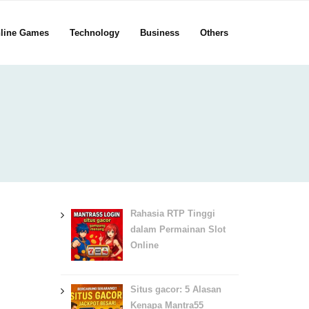
line Games
Technology
Business
Others
Rahasia RTP Tinggi
dalam Permainan Slot
Online
Situs gacor: 5 Alasan
Kenapa Mantra55