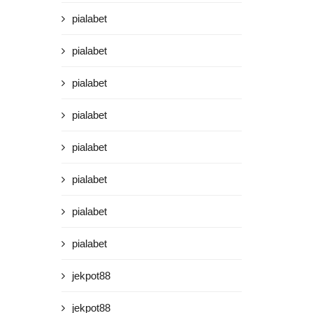
pialabet
pialabet
pialabet
pialabet
pialabet
pialabet
pialabet
pialabet
jekpot88
jekpot88