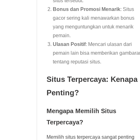
situs tersebut.
Bonus dan Promosi Menarik
: Situs
gacor sering kali menawarkan bonus
yang menguntungkan untuk menarik
pemain.
Ulasan Positif
: Mencari ulasan dari
pemain lain bisa memberikan gambara
tentang reputasi situs.
Situs Terpercaya: Kenapa
Penting?
Mengapa Memilih Situs
Terpercaya?
Memilih situs terpercaya sangat penting