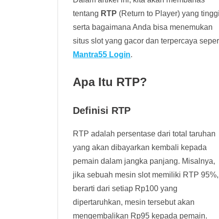
tentang
RTP
(Return to Player) yang tinggi
serta bagaimana Anda bisa menemukan
situs slot yang gacor dan terpercaya seper
Mantra55 Login
.
Apa Itu RTP?
Definisi RTP
RTP adalah persentase dari total taruhan
yang akan dibayarkan kembali kepada
pemain dalam jangka panjang. Misalnya,
jika sebuah mesin slot memiliki RTP 95%,
berarti dari setiap Rp100 yang
dipertaruhkan, mesin tersebut akan
mengembalikan Rp95 kepada pemain.