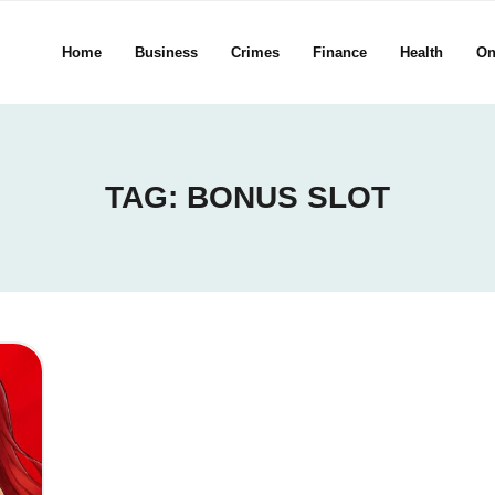
Home
Business
Crimes
Finance
Health
On
TAG:
BONUS SLOT