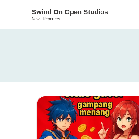
Skip
Swind On Open Studios
to
News Reporters
content