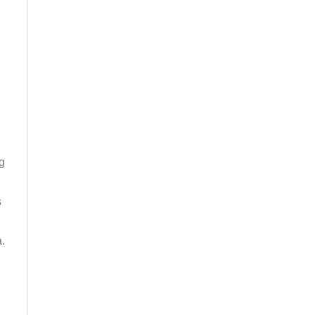
ng
s
.