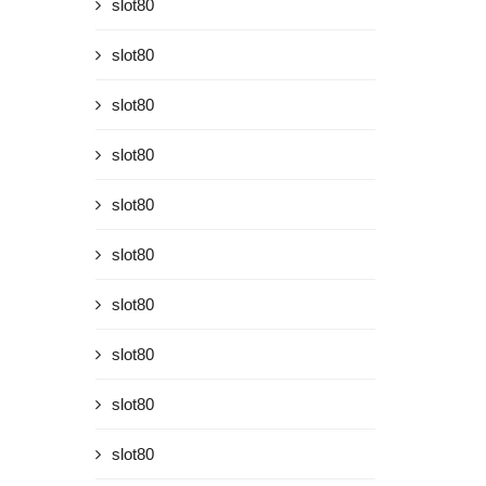
slot80
slot80
slot80
slot80
slot80
slot80
slot80
slot80
slot80
slot80