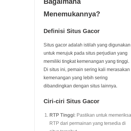
Bagaimana
Menemukannya?
Definisi Situs Gacor
Situs gacor adalah istilah yang digunakan
untuk merujuk pada situs perjudian yang
memiliki tingkat kemenangan yang tinggi.
Di situs ini, pemain sering kali merasakan
kemenangan yang lebih sering
dibandingkan dengan situs lainnya.
Ciri-ciri Situs Gacor
RTP Tinggi
: Pastikan untuk memeriks
RTP dari permainan yang tersedia di