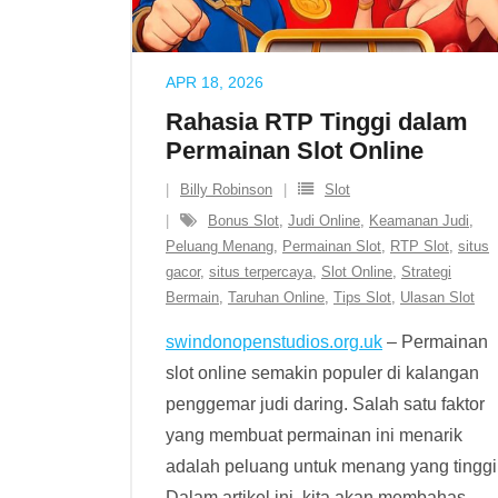
APR 18, 2026
Rahasia RTP Tinggi dalam
Permainan Slot Online
Billy Robinson
Slot
Bonus Slot
,
Judi Online
,
Keamanan Judi
,
Peluang Menang
,
Permainan Slot
,
RTP Slot
,
situs
gacor
,
situs terpercaya
,
Slot Online
,
Strategi
Bermain
,
Taruhan Online
,
Tips Slot
,
Ulasan Slot
swindonopenstudios.org.uk
–
Permainan
slot online semakin populer di kalangan
penggemar judi daring. Salah satu faktor
yang membuat permainan ini menarik
adalah peluang untuk menang yang tinggi
Dalam artikel ini, kita akan membahas