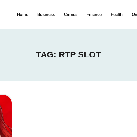
Home
Business
Crimes
Finance
Health
On
TAG:
RTP SLOT