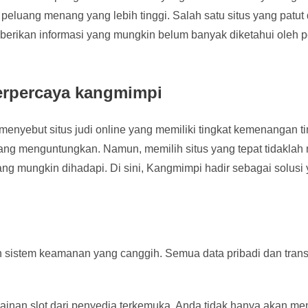
peluang menang yang lebih tinggi. Salah satu situs yang patut 
erikan informasi yang mungkin belum banyak diketahui oleh 
Terpercaya kangmimpi
menyebut situs judi online yang memiliki tingkat kemenangan ti
ng menguntungkan. Namun, memilih situs yang tepat tidaklah
ng mungkin dihadapi. Di sini, Kangmimpi hadir sebagai solusi
an sistem keamanan yang canggih. Semua data pribadi dan tran
inan slot dari penyedia terkemuka. Anda tidak hanya akan mene