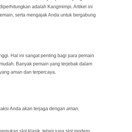
diperhitungkan adalah Kangmimpi. Artikel ini
pemain, serta mengajak Anda untuk bergabung
nggi. Hal ini sangat penting bagi para pemain
 mudah. Banyak pemain yang terjebak dalam
 yang aman dan terpercaya.
saksi Anda akan terjaga dengan aman.
mukan slot klasik, tetapi juga slot modern