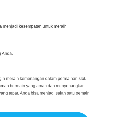
sa menjadi kesempatan untuk meraih
g Anda.
ingin meraih kemenangan dalam permainan slot.
laman bermain yang aman dan menyenangkan.
ang tepat, Anda bisa menjadi salah satu pemain