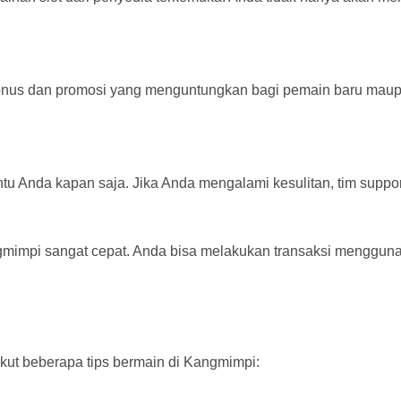
nus dan promosi yang menguntungkan bagi pemain baru maup
u Anda kapan saja. Jika Anda mengalami kesulitan, tim suppor
angmimpi sangat cepat. Anda bisa melakukan transaksi mengg
ut beberapa tips bermain di Kangmimpi: