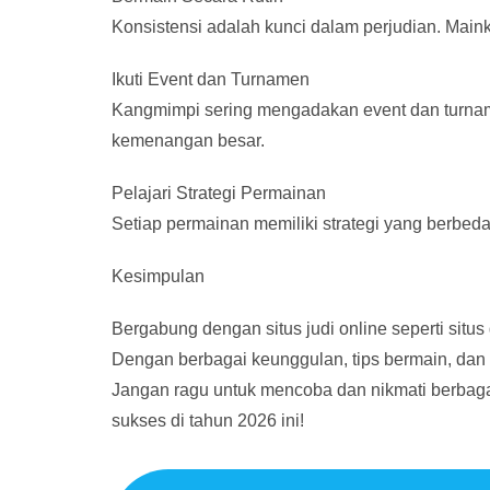
Konsistensi adalah kunci dalam perjudian. Main
Ikuti Event dan Turnamen
Kangmimpi sering mengadakan event dan turname
kemenangan besar.
Pelajari Strategi Permainan
Setiap permainan memiliki strategi yang berbeda
Kesimpulan
Bergabung dengan situs judi online seperti sit
Dengan berbagai keunggulan, tips bermain, d
Jangan ragu untuk mencoba dan nikmati berbagai
sukses di tahun 2026 ini!