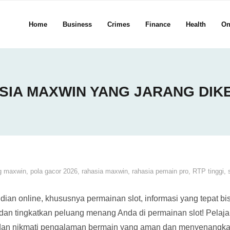
Home
Business
Crimes
Finance
Health
On
SIA MAXWIN YANG JARANG DIKET
g maxwin
,
pola gacor 2026
,
rahasia maxwin
,
rahasia pemain pro
,
RTP tinggi
,
dian online, khususnya permainan slot, informasi yang tepat 
n tingkatkan peluang menang Anda di permainan slot! Pelajari 
dan nikmati pengalaman bermain yang aman dan menyenangkan