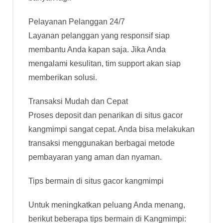
Pelayanan Pelanggan 24/7
Layanan pelanggan yang responsif siap
membantu Anda kapan saja. Jika Anda
mengalami kesulitan, tim support akan siap
memberikan solusi.
Transaksi Mudah dan Cepat
Proses deposit dan penarikan di situs gacor
kangmimpi sangat cepat. Anda bisa melakukan
transaksi menggunakan berbagai metode
pembayaran yang aman dan nyaman.
Tips bermain di situs gacor kangmimpi
Untuk meningkatkan peluang Anda menang,
berikut beberapa tips bermain di Kangmimpi: