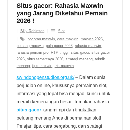
Situs gacor: Rahasia Maxwin
yang Jarang Diketahui Pemain
2026 !
Billy Robinson
Slot
bocoran maxwin
,
cara maxwin
,
maxwin 2026
,
peluang maxwin
,
pola gacor 2026
,
rahasia maxwin
,
rahasia pemain pro
,
RTP tinggi
,
situs gacor
,
situs gacor
2026
,
situs terpercaya 2026
,
strategi menang
,
teknik
menang
,
tips maxwin
,
trik maxwin
swindonopenstudios.org.uk/
– Dalam dunia
perjudian online, khususnya permainan slot,
informasi yang tepat bisa menjadi kunci untuk
meraih kemenangan besar. Temukan rahasia
situs gacor
kangmimpi dan tingkatkan
peluang menang Anda di permainan slot!
Pelajari tips, cara bergabung, dan strategi