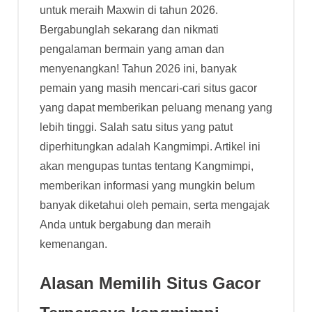
untuk meraih Maxwin di tahun 2026.
Bergabunglah sekarang dan nikmati
pengalaman bermain yang aman dan
menyenangkan! Tahun 2026 ini, banyak
pemain yang masih mencari-cari situs gacor
yang dapat memberikan peluang menang yang
lebih tinggi. Salah satu situs yang patut
diperhitungkan adalah Kangmimpi. Artikel ini
akan mengupas tuntas tentang Kangmimpi,
memberikan informasi yang mungkin belum
banyak diketahui oleh pemain, serta mengajak
Anda untuk bergabung dan meraih
kemenangan.
Alasan Memilih Situs Gacor