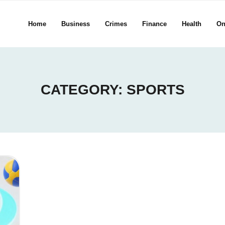
Home
Business
Crimes
Finance
Health
On
CATEGORY:
SPORTS