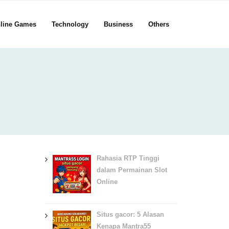
line Games
Technology
Business
Others
Rahasia RTP Tinggi
dalam Permainan Slot
Online
Situs gacor: 5 Alasan
Kenapa Mantra55