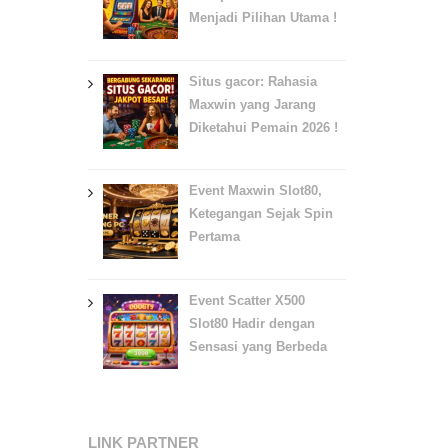
Menjadi Pilihan Utama !
Situs gacor: Rahasia
Maxwin yang Jarang
Diketahui Pemain 2026 !
Event Maxwin Slot80,
Ketegangan Sejak Spin
Pertama
Event Scatter X500
Slot80 Hadir dengan
Sensasi yang Berbeda
LINK PARTNER