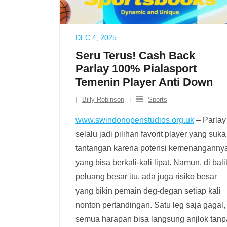
DEC 4, 2025
Seru Terus! Cash Back
Parlay 100% Pialasport
Temenin Player Anti Down
Billy Robinson
Sports
www.swindonopenstudios.org.uk
– Parlay
selalu jadi pilihan favorit player yang suka
tantangan karena potensi kemenanganny
yang bisa berkali-kali lipat. Namun, di bali
peluang besar itu, ada juga risiko besar
yang bikin pemain deg-degan setiap kali
nonton pertandingan. Satu leg saja gagal,
semua harapan bisa langsung anjlok tanp