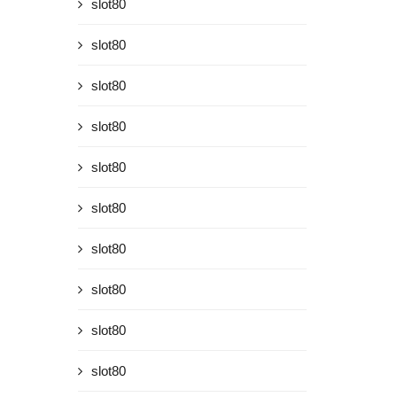
slot80
slot80
slot80
slot80
slot80
slot80
slot80
slot80
slot80
slot80